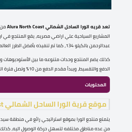
تعد قريه الورا الساحل الشمالي Alura North Coast
من أ
المشاريع السياحية علي اراضي مصريه، يقع المنتجع في
عبدالرحمن بالكيلو 134، كما تم تنفيذه بأفضل الطرز العالمية مع تصميمات غايه في الرقي والفخامه.
كذلك يضم المنتجع وحدات متنوعه ما بين الأستوديوهات وا
الدفع والتقسيط، ويبدأ مقدم الدفع من 10% وتصل فترة السداد الي 10 سنوات.
المحتويات
موقع قرية الورا الساحل الشمالي Alura north coast
من عده مناطق مختلفه لتسهل حركة الوصول اليه، كذلك ي