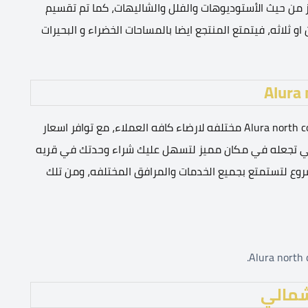
من حيث الأستوديوهات والفلل والشاليهات، كما تم تقسيم
و ثلاثه، فيتمتع المنتجع ايضا بالمساحات الخضراء و البحيرات
وفرت الشركة المطورة للمشروع مساحة الوحدات في Alura north coast مختلفه لارضاء كافه العملاء، مع توافر اسعار
لتي تجعله في مكان مميز لتسهل عليك شراء وحدتك في قريه
روع لتستمتع بجميع الخدمات والمرافق المختلفه، ومن تلك
لشمالي