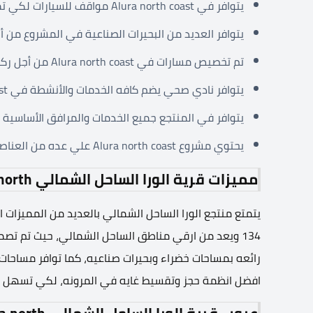
يتوافر في Alura north coast مواقف للسيارات لكي تمنع حدوث اي تكدس.
يتوافر العديد من البحيرات الصناعية في المشروع من أ
تم تخصيص مسارات في Alura north coast من أجل ركوب الدراجات والجري.
يتوافر نادي صحي يضم كافه الخدمات والأنشطة في Alura north coast.
يتوافر في المنتجع جميع الخدمات والمرافق الأساسية ا
يحتوي مشروع Alura north coast علي عده من العناصر الترفيهيه منها جاكوزي وسبا وغيرها.
مميزات قرية الورا الساحل الشمالي Alura north
يتمتع منتجع الورا الساحل الشمالي بالعديد من المميزات
134 ويعد من ارقي مناطق الساحل الشمالي، حيث تم تصم
رائعه بمساحات خضراء وبحيرات صناعيه، كما توافر مساحات
افضل انظمة حجز وتقسيط غايه في المرونه، لكي تسهل عل