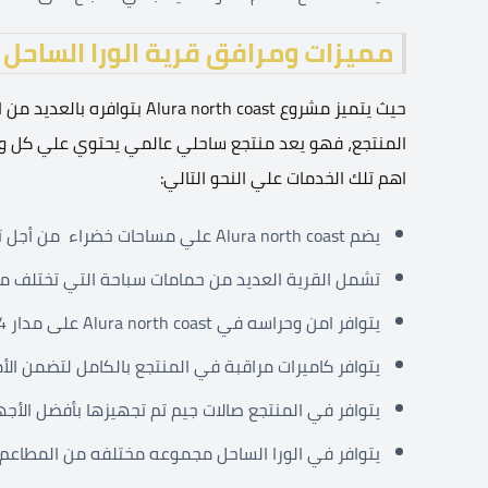
مميزات ومرافق قرية الورا الساحل الشمالي coast
حيث يتميز مشروع  north coast
المنتجع، فهو يعد منتجع ساحلي عالمي يحتوي علي كل وسا
اهم تلك الخدمات علي النحو التالي:
يضم Alura north coast علي مساحات خضراء من أجل تساعد علي شعور جمال الطبيعة.
تشمل القرية العديد من حمامات سباحة التي تختلف من
يتوافر امن وحراسه في Alura north coast على مدار 24 ساعة.
يتوافر كاميرات مراقبة في المنتجع بالكامل لتضمن الأم
يتوافر في المنتجع صالات جيم تم تجهيزها بأفضل الأجهز
يتوافر في الورا الساحل مجموعه مختلفه من المطاعم