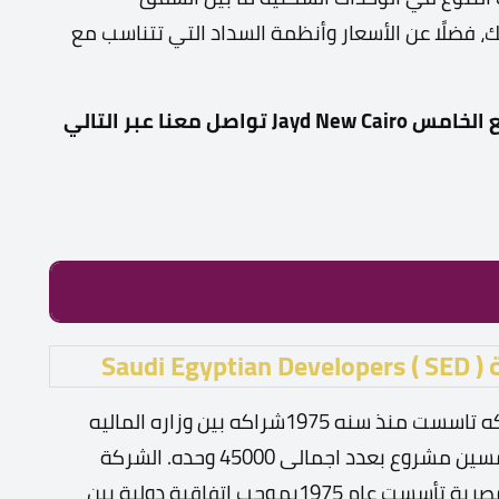
فضلًا عن الأسعار وأنظمة السداد التي تتناسب مع
معنا عبر التالي
ة
Saudi Egyptian Developers ( SED )
الشركة المصرية السعودية للتعمير ( سيكون ) شركه تاسست منذ سنه 1975شراكه بين وزاره الماليه
السعوديه ووزاره الاسكان بمصر ، نفذت اكثر من خمسين مشروع بعدد اجمالى 45000 وحده. الشركة
السعودية المصرية للتعمير هي شركة مساهمة مصرية تأسست عام 1975بموجب اتفاقية دولية بين