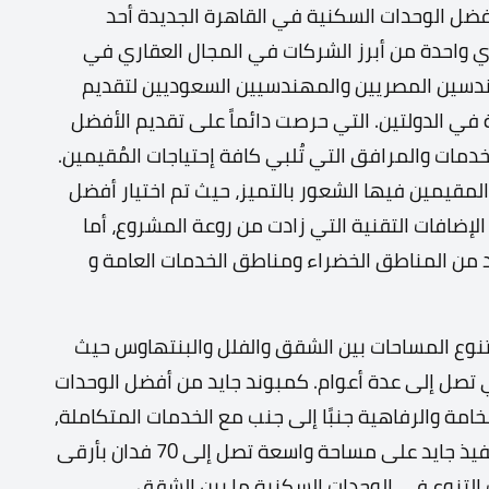
Jayd Ne من أفضل الوحدات السكنية في القاهرة الجديدة أحد
ي واحدة من أبرز الشركات في المجال العقاري في
سين المصريين والمهندسيين السعوديين لتقديم
في الدولتين. التي حرصت دائماً على تقديم الأفضل
دمات والمرافق التي تُلبي كافة إحتياجات المُقيمين.
المقيمين فيها الشعور بالتميز، حيث تم اختيار أفضل
إضافات التقنية التي زادت من روعة المشروع، أما
د من المناطق الخضراء ومناطق الخدمات العامة و
تنوع المساحات بين الشقق والفلل والبنتهاوس حيث
ي تصل إلى عدة أعوام. كمبوند جايد من أفضل الوحدات
امة والرفاهية جنبًا إلى جنب مع الخدمات المتكاملة,
فكمبوند جايد بالقاهرة الجديدة في انتظارك. تم تنفيذ جايد على مساحة واسعة تصل إلى 70 فدان بأرقى
 التنوع في الوحدات السكنية ما بين الشقق