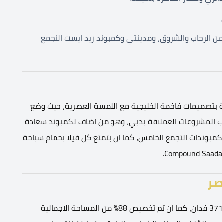
من الرحاب والشروق، ومدينتي وكمبوند زيد ايست التجمع
دة بتصميمات فاخمة الخليجية مع اللمسة العصرية، حيث وضع
ب المشروعات العملاقة بدبي، وهو من اضاف لكمبوند سعادة
بوندات التجمع الخامس، كما ان يتمتع كل فيلا بحمام سباحة
صر
المساحة الاجمالية لمشروع Saada New Cairo تبلغ حوالى 371 فدان، كما ان تم تخصيص 88% من المساحة الاجمالية