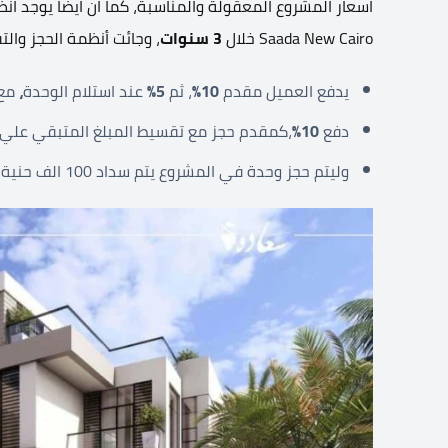
اسعار المشروع المعقولة والمناسبة، كما ان ايضا يوجد ا
Saada New Cairo خلال
3 سنوات
، وجائت أنظمة الحجز والت
يدفع العميل مقدم
10%
، ثم
5%
عند استلام الوحدة
،
مع 
دفع
10%
،كمقدم حجز مع تقسيط المبلغ المتبقي علي 8 سنوات.
وليتم حجز وحدة في المشروع يتم سداد 100 الف حنية مصري كجدية للحجز.