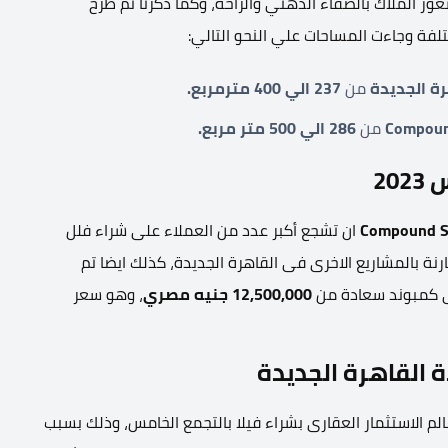
ر المُلاك بالصفاء الذهني والراحة، وكما ذكرنا تم طرح
ة الجديدة
من
237 الي 400 مترمربع.
Compoun
من
286 الي 500 متر مربع.
20
Compound S
ان تشجع أكبر عدد من العملاء على شراء فلل
 تنافسية مقارنة بالمشاريع الاخرى فى القاهرة الجديدة، كذلك ايضا تم
ى كمبوند سعادة من
12,500,000 جنيه مصري
، وهو سعر
القاهرة الجديدة
لم الاستثمار العقارى بشراء فيلا بالتجمع الخامس، وذلك بسبب