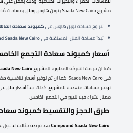
للمساحات الخضراء والبحيرات الصناعية، وذلك يعمل علي شعو
مشروع Saada New Cairo بتوين هاوس وفلل بمساحات مُختلفة وجاءت المساحات علي النحو التالي:
تتراوح مساحة توين هاوس فى
كمبوند سعادة القاهر
تبدأ مساحة الفلل المستقلة فى
d Saada New Cairo
أسعار كمبوند سعادة التجمع الخامس 23
كما ان حرصت الشركة المطورة للمشروع
aada New Cairo
فى Saada New Cairo، كما ان تم توفير أسعار
توفير مساحات متعددة للمشروع، كذلك يبدأ أسعار فلل ف
ممتاز لشراء فيلا للبيع في التجمع الخامس.
طرق الحجز والتقسيط كمبوند سعادة 
Compound Saada New Cairo
يعد فرصة مثالية لدخول عا