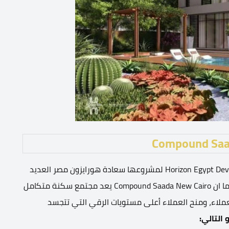
قدمت شركة هورايزون مصر للتنمية العمرانية Horizon Egypt Developments لمشروعها سعادة هورايزون مصر العديد
من المميزات والخدمات الترفيهية والاساسية بالمشروع، كما ان Compound Saada New Cairo يعد مجتمع سكنة متكامل
لعملاء، ومنح العملاء أعلى مستويات الرقي التي تتجسد
التالي: