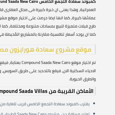
كمبوند سعادة التجمع الخامس
und Saada New Cairo
العمرانية، وهذا يعنى ان خبرة كبيرة فى مجال العقارى ق
عملائها كبيرة، كما انها ايضا حرصت على اختيار موقع مشر
طرح فيلات متميزة للبيع بمساحات متنوعة ومختلفة، كما ان
كما ان يوجد أسعار تنافسية مقارنة بالمشاريع المُحيطة ف
موقع مشروع سعادة هورايزون مص
تم اختيار موقع airo
الاحياء السكنية الان، فيقع بالتحديد على طريق السويس، 
والطرق الحيوية.
الأماكن القريبة من Compound Saada Villas
يقترب كمبوند سعادة التجمع الخامس قريب للغاية من 
تعتبر مسافة بين مشروع Saada New Cairo الطريق الدائري ومطار القاهرة بسيطة.