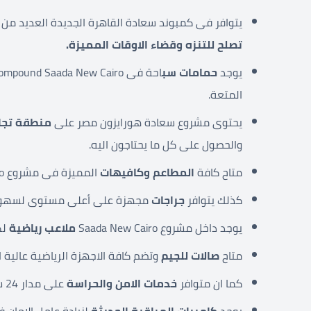
يتوافر فى كمبوند سعادة القاهرة الجديدة العديد م
تصلح للتنزه وقضاء الاوقات المميزة.
يوجد
حمامات سب
المتعة.
يحتوى مشروع سعادة هورايزون مصر على
منطقة تجار
والحصول على كل ما يحتاجون اليه.
متاح كافة
المطاعم وكافيهات
المميزة فى مشروع Saada New Cairo لتوفير للسكان جميع المشروبات والاكلات.
كذلك يتوافر
جراجات
مجهزة على أعلى مستوى لسهولة ا
يوجد داخل مشروع Saada New Cairo
ملاعب رياضية
لك
متاح
صالات للجيم
وتضم كافة الاجهزة الرياضية عالية
كما ان متوافر
خدمات الامن والحراسة
على مدار 24 ساعة لكى يتم تأمين فلل كمبوند سعادة.
يوجد
كاميرات المراقبة الحديثة
لزيادة عامل الامان فى  Compound New Cairo