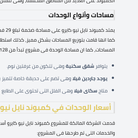
الكمبوند على العديد من المناطق المختلفة، وهى تتمثل 
مساحات وأنواع الوحدات
يمتد 
كما انها قامت بتوزيع المساحات بشكل مميز، كذلك استطا
المساحات، كما ان مساحة الوحدة فى مشروع تبدأ من 128 متر مربع، وهى كالتالى:
يتوافر
شقق سكنية
وهى تتكون من غرفتين نوم.
يوجد جاردين فيلا
وهى تضم على حديقة خاصة تتميز به
متاح
سكاى فيلا
وهى الفلل التى تحتوى على الطابع ا
أسعار الوحدات في كمبوند نايل نيو 
قدمت الشركة المالكة للمشروع كمبوند نايل نيو كايرو أسعا
والخدمات التى تم طرحها فى المشروع: