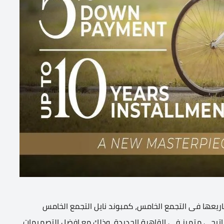
ريعها فى التجمع الخامس، كمبوند نايل التجمع الخامس
متع بموقعه الاستراتيجى متميز فى القاهرة الجديدة، وذلك مع افضل التصميمات