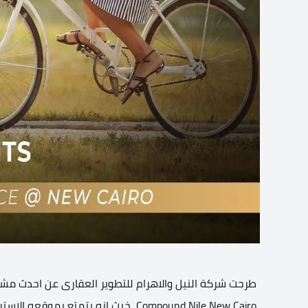
طرحت شركة النيل والاهرام للتطوير العقارى عن احدث مشا
Compound Nile New Cairo، خيث انه يت