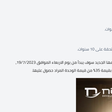
كذلك أعلنت شركة نايل العقارية ان حجز الوحدات فى مشرعها الجديد سوف يبدأ من يوم الاربعاء الموافق 19/7/2023،
صول عليها.