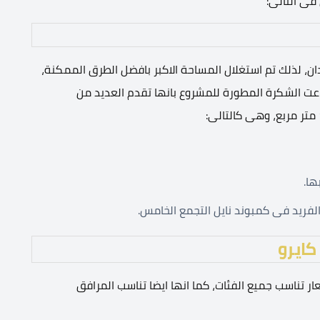
فى التالى:
كمبوند نايل نيو كايرو على مساحة ضخمة تبلغ 29 فدان، لذلك تم استغلال المساحة الاكبر بافضل الطرق الممكنة،
عت الشكرة المطورة للمشروع بانها تقدم العديد من
ا.
لفريد فى كمبوند نايل التجمع الخامس.
كايرو
ر تناسب جميع الفئات، كما انها ايضا تناسب المرافق