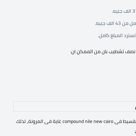
لف جنيه.
 نصف تشطيب بان من الممكن ان:
طرحت الشركة المالكة للمشروع افضل الانظمة لسداد والتقسيط فى compound nile new cairo غاية فى المرونة، لذلك