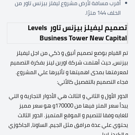
أقرب مسافة لأرض مشروع ليفلز بيزنس تاور من
الخلف 144 مترًا.
تصميم ليفيلز بيزنس تاور
Levels
Business
Tower New Capital
تم القيام بوضع تصميم أنيق و ذكي من اجل ليفيلز
بيزنس, حيث أهتمت شركة اوربن لينز بفكرة التصميم
لمعرفتها بمدى اهميتها و تأثيرها علي المشروع.
فجاء التصميم بالتفصيل كالأتي:
الدور الأول و الثاني و الثالث هي الأدوار التجارية و التي
يبدأ سعر المتر فيها من 170000و هو سعر مميز
للغايه وفقا للتصيم و الموقع المتميز. الدور الثالث
يحتوي علي عدة مرافق مثل الجيم, الساونا, الجاكوزي
و الكيدز اريا.