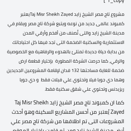
1_copy”]
مشروع تاج مصر الشيخ زايد Taj Misr Sheikh Zayedيعتبر
كمبوند عالمى جديد من نوعه ويتبع شركة تاج مصر ويقام في
مدينة الشيخ زايد والتى تُصنف من أفخم وأرقي المدن
الاستثمارية والسكنية الضخمة التى تجد فيها كل احتياجاتك
من بداية حياة جديدة تمتلئ بالهدوء والرفاهية مع الخصوصية
والرقي، كما حرصت الشركة المطورة بإختيار قطعة ارض
ضخمة للغاية مساحتها 132 فدان لإقامة المشروعين الجديدين
وهما دي جويا فيلا وتحتوي علي فيلات فقط و دي جويا
ريزيدنس وتحتوي علي شقق سكنية فقط.
كما ان كمبوند تاج مصر الشيخ زايد Taj Misr Sheikh
Zayed يُعتبر من أحسن المشاريع السكينة وهو أحدث
المشروعات التى تم اطلاقها من شركة تاج مصر علي
أرض مدينة الشيخ زايد ومن ثم قامت بإختيار الموقع