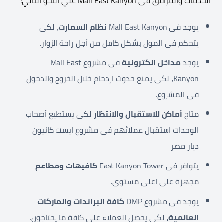
الخدمات والمرافق فى Mall East Kanyon علي النحو التالي:
يوجد فى Mall East Kanyon
نظام السمارت
، لكى
يتحكم فى المول بشكل كامل من أجل راحة الزوار.
يوجد
مداخل الكترونية
فى مشروع Mall East
Kanyon، لكى يمنع حدوث ازدحام خلال الخروج والدخول
فى المشروع.
متاح
أماكن للاستقبال والانتظار
لكى يستطيع أصحاب
الوحدات استقبال عملائهم فى مشروع ايست كانيون
ديار مصر
يتوافر فى East Kanyon Tower
كافيهات ومطاعم
مجهزة على اعلى مستوى.
يوجد فى مشروع DMP
كافة البراندات والماركات
العالمية،
لكى يحصل العملاء على كافة ما يحتاجون.