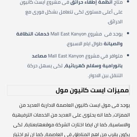
متاح
أنظمة إطفاء حرائق
فى مشروع ايست كانيون
على أعلى مستوى لكى تتعامل بشكل فورى مع
الحرائق.
يوجد فى مشروع Mall East Kanyon
خدمات النظافة
والصيانة
طوال ايام الاسبوع.
متوافر في مشروع Mall East Kanyon
مصاعد
بانورامية وسلالم كهربائية،
لكى يسهل حركة
التنقل بين الادوار.
مميزات ايست كانيون مول
يوجد فى مول ايست كانيون العاصمة الادارية العديد من
الممزات، كما انه يحتوى على العديد من الخدمات الترفيهية
والاساسية، كما ان ايضا اختارت الشركة موقعهابعناية، لكى
يكون بقرب من اهم المناطق فى العاصمة، كما ان تم اختيار