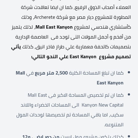
العملاء أصحاب الذوق الرفيع، كما ان ايضا تعاقدت شركة
المطورة للمشروع ديار مصر مع شركة Archerete، وذلك
كأستشاري هندسي لمشروع
Mall East Kanyon
، لذلك يتميز
من أفخم و أجمل المولات التى توجد فى العاصمة الإدارية
بتصميمات كاتحفة معمارية علي طراز فاخر انيق، كذلك
يأتي
تصميم مشروع
East Kanyon
علي النحو التالي:
كما ان تبلغ المساحة الكلية
2,500 متر مربع
في
Mall
East Kanyon
كما ان تم تخصيص المساحة الاكبر فى Mall East
Kanyon New Capital الى المساحات الخضراء واللاند
سكيب، اما باقي المساحة تم تخصيصها لوحدات المول
المتنوعه.
كذلك يتكون مشروع مول ايست
من دور ارضي و12