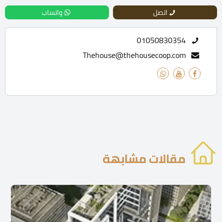
اتصل
واتساب
01050830354
Thehouse@thehousecoop.com
مقالات مشابهة