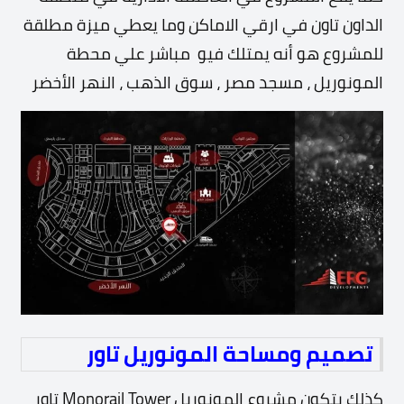
الداون تاون في ارقي الاماكن وما يعطي ميزة مطلقة
للمشروع هو أنه يمتلك فيو مباشر علي محطة
المونوريل ، مسجد مصر ، سوق الذهب ، النهر الأخضر
تصميم ومساحة المونوريل تاور
كذلك يتكون مشروع المونوريل Monorail Tower تاور