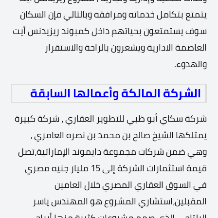
يتمتع بتكامل خدماته ومرافقه
وبالتالي فإن السكان
سوف يستمتعون بحياتهم داخل كمبوند ريزيدنس أيت
العاصمة الادارية ويشعرون بالراحة والاستقرار
والهدوء.
الشركة المالكة وأعمالها السابقة
شركة سكاي أبو ظبي للتطوير العقاري ، شركة كبيرة
يمتلكها الشيخ صالح بن محمد بن نصره العامري ،
وهي ضمن شركات مجموعة دايموند الإماراتية،
تصل
قيمة استثمارات الشركة إلى 15 مليار جنيه مصري
في السوق العقاري المصري خلال العامين
المقبلين،
استشاري المشروع هو المهندس ياسر
البلتاجي الذي صمم مشروعات كثيرة منها أبراج