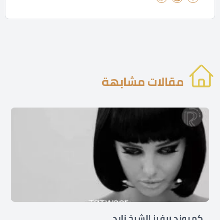
مقالات مشابهة
كمبوند ريفرز الشيخ زايد