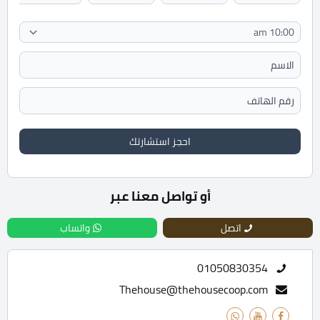
احجز استشارتك
أو تواصل معنا عبر
اتصل
واتساب
01050830354
Thehouse@thehousecoop.com