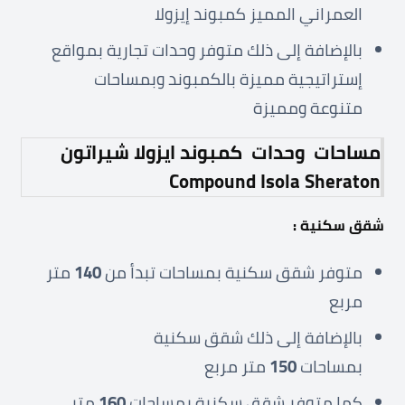
العمراني المميز كمبوند إيزولا
بالإضافة إلى ذلك متوفر وحدات تجارية بمواقع
إستراتيجية مميزة بالكمبوند وبمساحات
متنوعة ومميزة
مساحات وحدات كمبوند ايزولا شيراتون
Compound Isola Sheraton
شقق سكنية :
متوفر شقق سكنية بمساحات تبدأ من
140
متر
مربع
بالإضافة إلى ذلك شقق سكنية
بمساحات
150
متر مربع
كما متوفر شقق سكنية بمساحات
160
متر